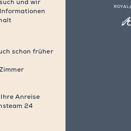
esuch und wir
ROYAL
n Informationen
halt
,
uch schon früher
 Zimmer
Ihre Anreise
onsteam 24