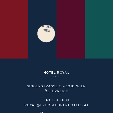
SIE SIND
HIER
MEHR
MEHR
MEHR
ERFAHREN
ERFAHREN
ERFAHRE
HOTEL ROYAL
****
SINGERSTRASSE 3 – 1010 WIEN
ÖSTERREICH
+43 1 515 680
ROYAL@KREMSLEHNERHOTELS.AT